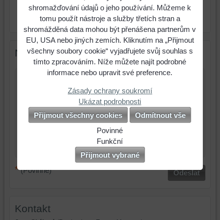
shromažďování údajů o jeho používání. Můžeme k
ks
Do košíku
tomu použít nástroje a služby třetích stran a
shromážděná data mohou být přenášena partnerům v
EU, USA nebo jiných zemích. Kliknutím na „Přijmout
všechny soubory cookie“ vyjadřujete svůj souhlas s
Nový komentář
tímto zpracováním. Níže můžete najít podrobné
informace nebo upravit své preference.
Název:
Zásady ochrany soukromí
Ukázat podrobnosti
*
Jméno:
Přijmout všechny cookies
Odmítnout vše
*
Komentář:
Povinné
Naše
Funkční
webová
Můžeme
Přijmout vybrané
stránka
ukládat
*
(Povinné)
Odeslat
ukládá
data
data
na
na
vašem
vašem
zařízení
Kontakt
zařízení
(soubory