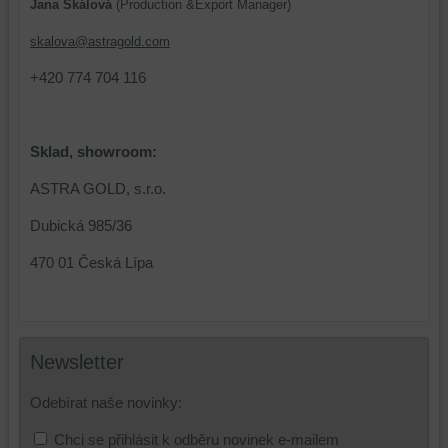
Jana Skálová
(Production &Export Manager)
(cookies
cookie
a
a
skalova@astragold.com
úložiště
úložiště
+420 774 704 116
prohlížeče),
prohlížeče),
aby
abychom
bylo
mohli
možné
poskytovat
Sklad, showroom:
identifikovat
doplňkové
ASTRA GOLD, s.r.o.
vaši
funkce,
relaci
které
Dubická 985/36
a
zlepšují
dosáhnout
váš
470 01 Česká Lípa
základní
zážitek
funkčnosti
z
platformy,
prohlížení,
zážitku
ukládat
Newsletter
z
některé
prohlížení
vaše
Odebírat naše novinky:
a
preference
zabezpečení.
bez
Chci se přihlásit k odběru novinek e-mailem