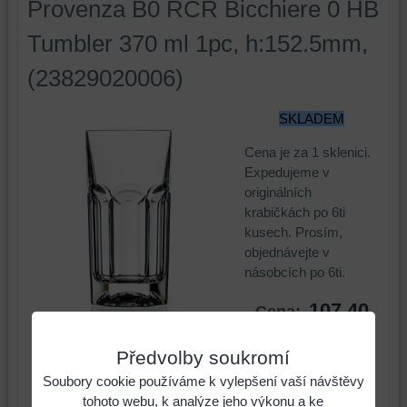
Provenza B0 RCR Bicchiere 0 HB
Tumbler 370 ml 1pc, h:152.5mm,
(23829020006)
SKLADEM
Cena je za 1 sklenici.
Expedujeme v
originálních
krabičkách po 6ti
kusech. Prosím,
objednávejte v
násobcích po 6ti.
107,40
Cena:
Kč
Předvolby soukromí
Cena:
130 Kč
s
Soubory cookie používáme k vylepšení vaší návštěvy
DPH
tohoto webu, k analýze jeho výkonu a ke