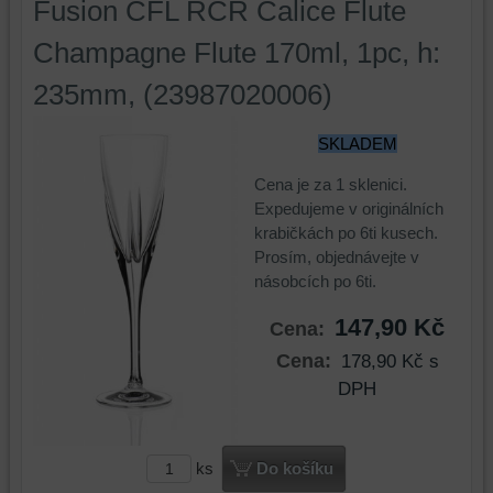
Fusion CFL RCR Calice Flute
Champagne Flute 170ml, 1pc, h:
235mm, (23987020006)
SKLADEM
Cena je za 1 sklenici.
Expedujeme v originálních
krabičkách po 6ti kusech.
Prosím, objednávejte v
násobcích po 6ti.
147,90 Kč
Cena:
Cena:
178,90 Kč
s
DPH
ks
Do košíku