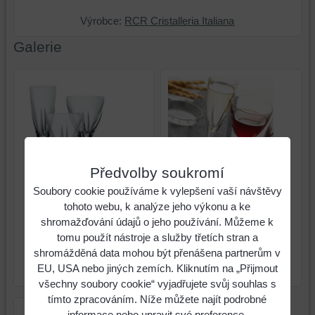
Výrobce:
RCR Cristalleria Italiana
Galerie
Předvolby soukromí
Soubory cookie používáme k vylepšení vaší návštěvy
tohoto webu, k analýze jeho výkonu a ke
shromažďování údajů o jeho používání. Můžeme k
Fusion CFL RCR Calice
Fusion CFL RCR Calice
tomu použít nástroje a služby třetích stran a
Flute Champagne Flute
Flute Champagne Flute
shromážděná data mohou být přenášena partnerům v
170ml, 1pc, h: 235mm,
170ml, 1pc, h: 235mm,
EU, USA nebo jiných zemích. Kliknutím na „Přijmout
(23987020006)
(23987020006)
všechny soubory cookie“ vyjadřujete svůj souhlas s
tímto zpracováním. Níže můžete najít podrobné
informace nebo upravit své preference.