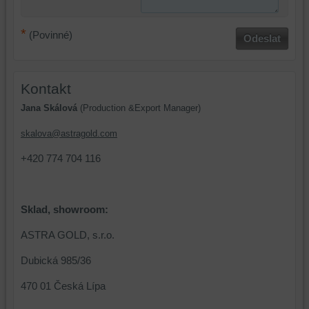
identifikovat
doplňkové
vaši
funkce,
*
(Povinné)
Odeslat
relaci
které
a
zlepšují
dosáhnout
váš
Kontakt
základní
zážitek
funkčnosti
z
Jana Skálová
(Production &Export Manager)
platformy,
prohlížení,
skalova@astragold.com
zážitku
ukládat
z
některé
+420 774 704 116
prohlížení
vaše
a
preference
zabezpečení.
bez
Sklad, showroom:
uživatelského
účtu
ASTRA GOLD, s.r.o.
nebo
bez
Dubická 985/36
přihlášení,
470 01 Česká Lípa
používat
skripty