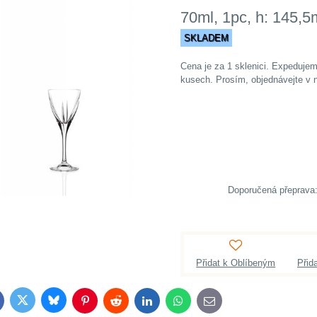
70ml, 1pc, h: 145,
SKLADEM
Cena je za 1 sklenici. Expedujeme
kusech. Prosím, objednávejte v n
Přidat k Oblíbeným
Přid
Bluesky
Twitter
acebook
Pinterest
Reddit
LinkedIn
WhatsApp
E-
mail