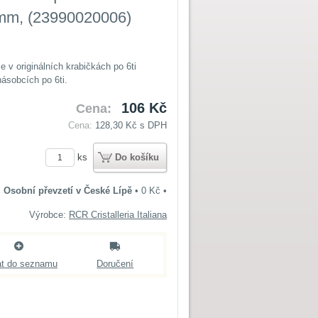
5mm, (23990020006)
 v originálních krabičkách po 6ti
ásobcích po 6ti.
106 Kč
Cena:
Cena:
128,30 Kč
s DPH
ks
Do košíku
Osobní převzetí v České Lípě
•
0 Kč
•
Výrobce:
RCR Cristalleria Italiana
at do seznamu
Doručení