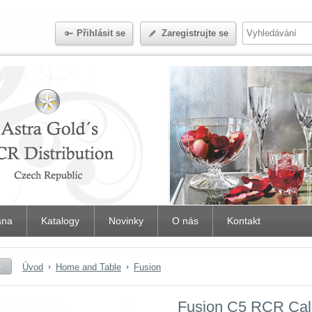
Přihlásit se
Zaregistrujte se
iana
Katalogy
Novinky
O nás
Kontakt
Úvod
Home and Table
Fusion
Fusion C5 RCR Cali