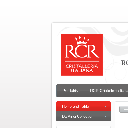
Produkty
RCR Cristalleria Ital
Home and Table
Da Vinci Collection