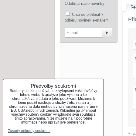
Odebírat naše novinky:
Re
Chci se přihlásit k
Při
odběru novinek e-mailem
Odebír
Předvolby soukromí
Soubory cookie používáme k vylepšení vaší návštěvy
tohoto webu, k analýze jeho výkonu a ke
shromažďování údajů o jeho používání. Můžeme k
tomu použít nástroje a služby třetích stran a
shromážděná data mohou být přenášena partnerům v
EU, USA nebo jiných zemích. Kliknutím na „Přijmout
všechny soubory cookie“ vyjadřujete svůj souhlas s
tímto zpracováním. Níže můžete najít podrobné
informace nebo upravit své preference.
Zásady ochrany soukromí
*
(P