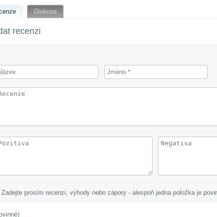
cenze
Diskuse
dat recenzi
at
Zadejte prosím recenzi, výhody nebo zápory - alespoň jedna položka je povi
ovinné)