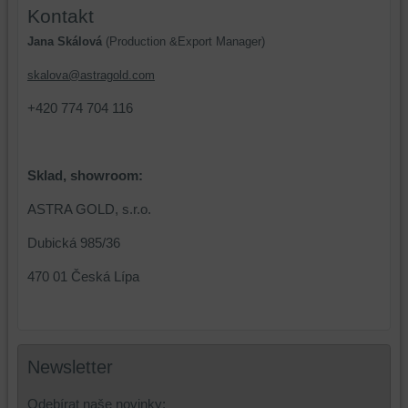
zařízení
(soubory
Kontakt
(cookies
cookie
Jana Skálová
(Production &Export Manager)
a
a
úložiště
úložiště
skalova@astragold.com
prohlížeče),
prohlížeče),
+420 774 704 116
aby
abychom
bylo
mohli
možné
poskytovat
identifikovat
doplňkové
Sklad, showroom:
vaši
funkce,
ASTRA GOLD, s.r.o.
relaci
které
a
zlepšují
Dubická 985/36
dosáhnout
váš
základní
zážitek
470 01 Česká Lípa
funkčnosti
z
platformy,
prohlížení,
zážitku
ukládat
z
některé
Newsletter
prohlížení
vaše
a
preference
Odebírat naše novinky: