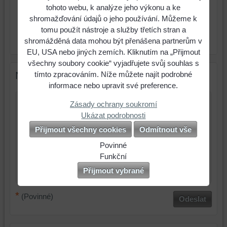
tohoto webu, k analýze jeho výkonu a ke
Cena:
81 Kč
s DPH
shromažďování údajů o jeho používání. Můžeme k
tomu použít nástroje a služby třetích stran a
ks
Do košíku
shromážděná data mohou být přenášena partnerům v
EU, USA nebo jiných zemích. Kliknutím na „Přijmout
všechny soubory cookie“ vyjadřujete svůj souhlas s
Nový komentář
tímto zpracováním. Níže můžete najít podrobné
informace nebo upravit své preference.
Zásady ochrany soukromí
Název:
Ukázat podrobnosti
Přijmout všechny cookies
Odmítnout vše
*
Jméno:
Povinné
*
Komentář:
Naše
Funkční
webová
Můžeme
Přijmout vybrané
stránka
ukládat
ukládá
data
*
(Povinné)
Odeslat
data
na
na
vašem
vašem
zařízení