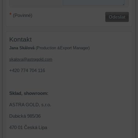
data
na
na
vašem
*
vašem
zařízení
(Povinné)
Odeslat
zařízení
(soubory
(cookies
cookie
a
a
Kontakt
úložiště
úložiště
Jana Skálová
(Production &Export Manager)
prohlížeče),
prohlížeče),
aby
abychom
skalova@astragold.com
bylo
mohli
možné
poskytovat
+420 774 704 116
identifikovat
doplňkové
vaši
funkce,
relaci
které
Sklad, showroom:
a
zlepšují
dosáhnout
váš
ASTRA GOLD, s.r.o.
základní
zážitek
Dubická 985/36
funkčnosti
z
platformy,
prohlížení,
470 01 Česká Lípa
zážitku
ukládat
z
některé