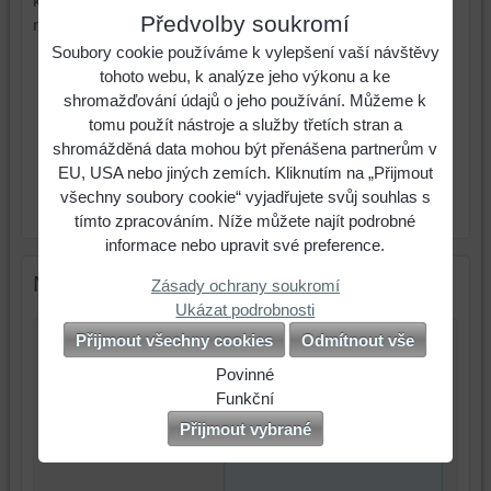
krabičkách po 6ti kusech. Prosím, objednávejte v
Předvolby soukromí
násobcích po 6ti.
Soubory cookie používáme k vylepšení vaší návštěvy
144,10 Kč
Cena:
tohoto webu, k analýze jeho výkonu a ke
shromažďování údajů o jeho používání. Můžeme k
Cena:
174,40 Kč
s DPH
tomu použít nástroje a služby třetích stran a
shromážděná data mohou být přenášena partnerům v
ks
Do košíku
EU, USA nebo jiných zemích. Kliknutím na „Přijmout
všechny soubory cookie“ vyjadřujete svůj souhlas s
Výrobce:
RCR Cristalleria Italiana
tímto zpracováním. Níže můžete najít podrobné
informace nebo upravit své preference.
Nový komentář
Zásady ochrany soukromí
Ukázat podrobnosti
Přijmout všechny cookies
Odmítnout vše
Název:
Povinné
Naše
Funkční
*
Jméno:
webová
Můžeme
Přijmout vybrané
stránka
ukládat
*
Komentář:
ukládá
data