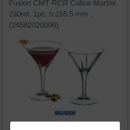
Fusion CMT RCR Calice Martini
230ml, 1pc, h:155,5 mm ,
(24582020006)
SKLADEM
Cena je za 1 sklenici. Expedujeme v originálních