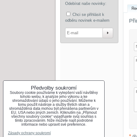
Odebírat naše novinky:
Re
Chci se přihlásit k
Při
odběru novinek e-mailem
Odebír
Předvolby soukromí
Soubory cookie používáme k vylepšení vaší návštěvy
tohoto webu, k analýze jeho výkonu a ke
shromažďování údajů o jeho používání. Můžeme k
tomu použít nástroje a služby třetích stran a
shromážděná data mohou být přenášena partnerům v
EU, USA nebo jiných zemích. Kliknutím na „Přijmout
všechny soubory cookie“ vyjadřujete svůj souhlas s
tímto zpracováním. Níže můžete najít podrobné
informace nebo upravit své preference.
Zásady ochrany soukromí
*
(P