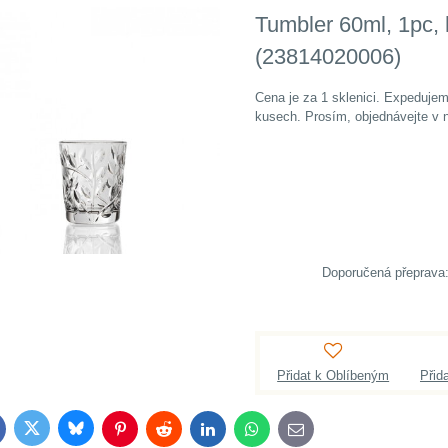
Tumbler 60ml, 1pc,
(23814020006)
Cena je za 1 sklenici. Expedujeme
kusech. Prosím, objednávejte v n
Přidat k Oblíbeným
Přid
Bluesky
Twitter
acebook
Pinterest
Reddit
LinkedIn
WhatsApp
E-
mail