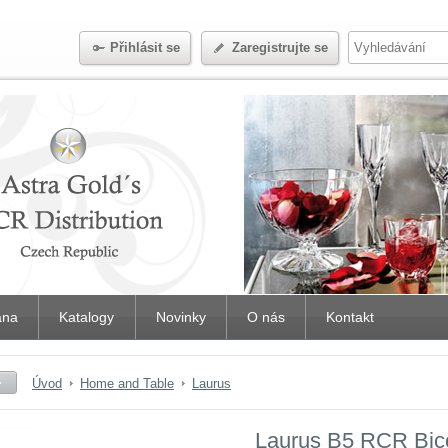
Přihlásit se
Zaregistrujte se
iana
Katalogy
Novinky
O nás
Kontakt
Úvod
Home and Table
Laurus
Laurus B5 RCR Bicc