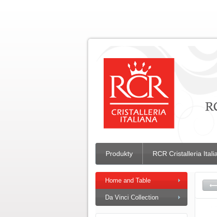
Produkty
RCR Cristalleria Ital
Home and Table
Da Vinci Collection