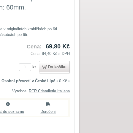
 h: 60mm,
 v originálních krabičkách po 6ti
ásobcích po 6ti.
69,80 Kč
Cena:
Cena:
84,40 Kč
s DPH
ks
Do košíku
Osobní převzetí v České Lípě
•
0 Kč
•
Výrobce:
RCR Cristalleria Italiana
at do seznamu
Doručení