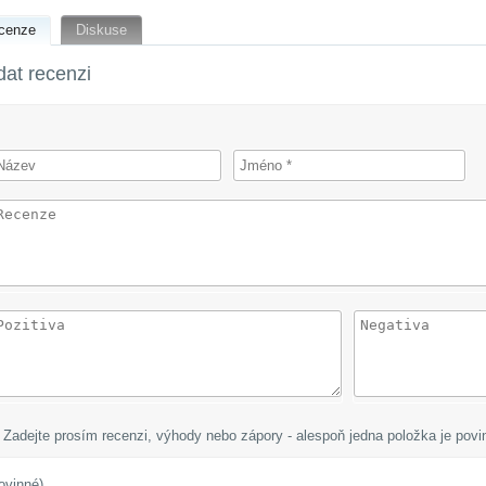
cenze
Diskuse
dat recenzi
at
Zadejte prosím recenzi, výhody nebo zápory - alespoň jedna položka je povi
ovinné)