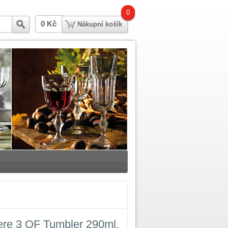
0
0 Kč
Hledat
Nákupní košík
ere 3 OF Tumbler 290ml,