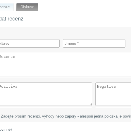
cenze
Diskuse
dat recenzi
at
Zadejte prosím recenzi, výhody nebo zápory - alespoň jedna položka je povi
ovinné)