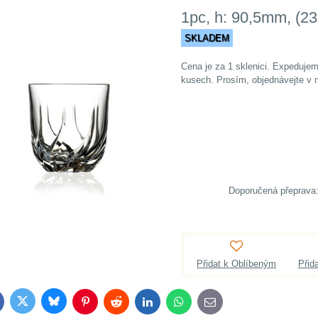
1pc, h: 90,5mm, (2
SKLADEM
Cena je za 1 sklenici. Expedujeme
kusech. Prosím, objednávejte v n
Přidat k Oblíbeným
Přid
Bluesky
Twitter
acebook
Pinterest
Reddit
LinkedIn
WhatsApp
E-
mail