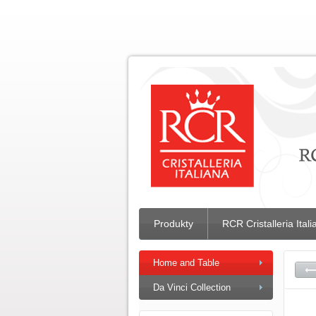
Produkty
RCR Cristalleria Ital
Home and Table
Da Vinci Collection