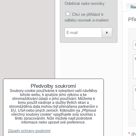
Odebírat naše novinky:
Re
Chci se přihlásit k
Při
odběru novinek e-mailem
Odebír
Předvolby soukromí
Soubory cookie používáme k vylepšení vaší návštěvy
tohoto webu, k analýze jeho výkonu a ke
shromažďování údajů o jeho používání. Můžeme k
tomu použít nástroje a služby třetích stran a
shromážděná data mohou být přenášena partnerům v
EU, USA nebo jiných zemích. Kliknutím na „Přijmout
všechny soubory cookie“ vyjadřujete svůj souhlas s
tímto zpracováním. Níže můžete najít podrobné
informace nebo upravit své preference.
Zásady ochrany soukromí
*
(P