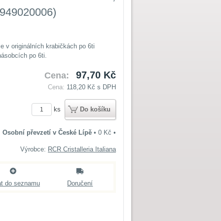
3949020006)
 v originálních krabičkách po 6ti
ásobcích po 6ti.
97,70 Kč
Cena:
Cena:
118,20 Kč
s DPH
ks
Do košíku
Osobní převzetí v České Lípě
•
0 Kč
•
Výrobce:
RCR Cristalleria Italiana
at do seznamu
Doručení