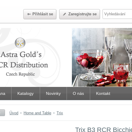
Přihlásit se
Zaregistrujte se
iana
Katalogy
Novinky
O nás
Kontakt
Úvod
Home and Table
Trix
Trix B3 RCR Bicchi