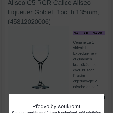
Aliseo C5 RCR Calice Aliseo
Liqueuer Goblet, 1pc, h:135mm,
(45812020006)
NA OBJEDNÁVKU
Cena je za 1
sklenici.
Expedujeme v
originálních
krabičkách po
dvou kusech.
Prosím,
objednávejte v
násobcích po 2.
154,10
Cena:
Kč
Předvolby soukromí
Cena:
Soubory cookie používáme k vylepšení vaší návštěvy