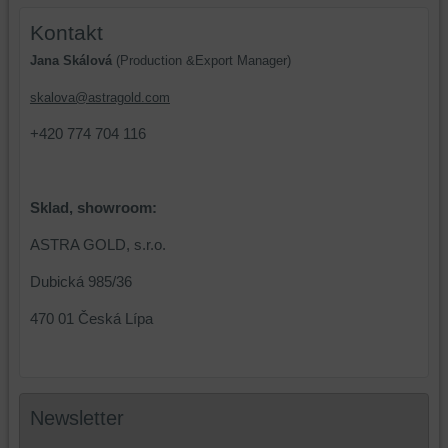
zařízení
(soubory
Kontakt
(cookies
cookie
Jana Skálová
(Production &Export Manager)
a
a
úložiště
úložiště
skalova@astragold.com
prohlížeče),
prohlížeče),
aby
abychom
+420 774 704 116
bylo
mohli
možné
poskytovat
identifikovat
doplňkové
Sklad, showroom:
vaši
funkce,
relaci
které
ASTRA GOLD, s.r.o.
a
zlepšují
Dubická 985/36
dosáhnout
váš
základní
zážitek
470 01 Česká Lípa
funkčnosti
z
platformy,
prohlížení,
zážitku
ukládat
z
některé
Newsletter
prohlížení
vaše
a
preference