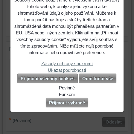
186,40 Kč
s DPH
tohoto webu, k analýze jeho výkonu a ke
shromažďování údajů o jeho používání. Můžeme k
ks
Do košíku
tomu použít nástroje a služby třetích stran a
shromážděná data mohou být přenášena partnerům v
Výrobce:
RCR Cristalleria Italiana
EU, USA nebo jiných zemích. Kliknutím na „Přijmout
všechny soubory cookie“ vyjadřujete svůj souhlas s
tímto zpracováním. Níže můžete najít podrobné
Nový komentář
informace nebo upravit své preference.
Zásady ochrany soukromí
Název:
Ukázat podrobnosti
Přijmout všechny cookies
Odmítnout vše
*
Jméno:
Povinné
*
Naše
Funkční
Komentář:
webová
Můžeme
Přijmout vybrané
stránka
ukládat
ukládá
data
*
(Povinné)
data
na
Odeslat
na
vašem
vašem
zařízení